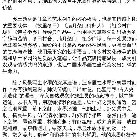
术价值的本原，呈现出他风景写生水墨作品的独特魅力与艺术
价值。
乡土题材是汪章雁艺术创作的核心板块，也是其情感寄托
的重要载体。《故里冬日》《腊月柴门待归人》《祖乡村广
场》《诗意徽乡》等经典作品中，他用平常笔墨勾勒出故乡的
宁静与温情，冬日村舍、腊月柴门、祖乡广场，每一处景致都
承载着浓烈乡愁，写绘的不只是故乡的外在风貌，更是骨血里
的眷恋与牵挂。他用最平实的艺术语言，将乡村文化传承的执
着和故土家园的热爱融入笔端，让作品充满情感温度，成为引
发观者情感共鸣的泉源，也让中国水墨画在当代焕发出别样的
生命力。
除了风景写生水墨的深厚造诣，汪章雁在水墨虾蟹题材创
作上亦有独到建树，师法传统而自出新意。他坚守“师古人更
师造化”的理念，深入自然观察水族生灵的动态神情，以中锋
运笔、以书入画，用凝练清雅的笔墨，绘出虾之灵动通透、蟹
之苍润厚重。笔下之虾，水墨淡雅、气韵生动，虾须柔中见
劲、摇曳生风，仿若清水涌动，群虾相呼相应、悠然自得；笔
下之蟹，墨色厚重，朴拙有趣；群虾组蟹，或并肩同游、或首
尾相顾、或穿插避让，错落天成，尽显水族本能的动、静、
聚、散之美态，暗合“和谐共生”的生态哲思。他的水墨虾蟹作