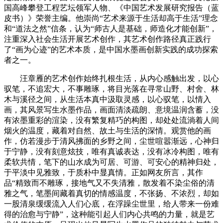
国高峰攀登工程艺坛领军人物、《中国艺术发展研究报告（蓝
皮书）》荣誉主编。他崇尚“艺术来源于生活却高于生活”理念
和“道法之然”信条，认为“师古人是基础，师造化才能创新”，
注重深入社会生活开展艺术创作，其艺术创作路径真正践行
了“画为心迹”的艺术本质，是中国水墨画创新实践的成功探索
者之一。
汪章雁的艺术创作始终扎根生活，从内心感触出发，以心
驭笔，不追宏大，不事雕琢，将目光落在寻常山野、村舍、林
木与溪径之间，从生活本真中汲取灵感，以心驭笔，以情入
画，其风景写生水墨作品，画面清淡疏朗、意境温润含蓄，没
有浓墨重彩的渲染，没有繁复精巧的构图，却处处流淌着人间
烟火的温度，藏着对自然、故土与生活的深情。观赏他的画
作，仿若漫步于清风拂面的乡野之间，尘世喧嚣渐远，心神归
于宁静，没有刻意炫技，唯有真诚表达，没有冰冷构图，唯有
柔软共情，笔下的山水成为可居、可游、可安心的精神归处，
于平淡中见雅致，于质朴中显真情。正如网友所言，其作
品“精致而不雕琢，接地气又不失清雅，散发着不染尘俗的清
雅之气，笔墨间藏着真切的情感温度，不张扬、不浓烈，却如
一股清泉缓缓流入人们心底，在浮躁尘世里，给人带来一份难
得的治愈与宁静”，这种能引起人们内心共鸣的力量，就是艺