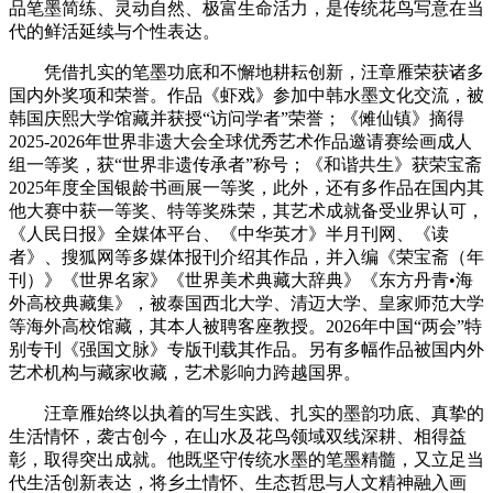
品笔墨简练、灵动自然、极富生命活力，是传统花鸟写意在当
代的鲜活延续与个性表达。
凭借扎实的笔墨功底和不懈地耕耘创新，汪章雁荣获诸多
国内外奖项和荣誉。作品《虾戏》参加中韩水墨文化交流，被
韩国庆熙大学馆藏并获授“访问学者”荣誉；《傩仙镇》摘得
2025-2026年世界非遗大会全球优秀艺术作品邀请赛绘画成人
组一等奖，获“世界非遗传承者”称号；《和谐共生》获荣宝斋
2025年度全国银龄书画展一等奖，此外，还有多作品在国内其
他大赛中获一等奖、特等奖殊荣，其艺术成就备受业界认可，
《人民日报》全媒体平台、《中华英才》半月刊网、《读
者》、搜狐网等多媒体报刊介绍其作品，并入编《荣宝斋（年
刊）》《世界名家》《世界美术典藏大辞典》《东方丹青•海
外高校典藏集》，被泰国西北大学、清迈大学、皇家师范大学
等海外高校馆藏，其本人被聘客座教授。2026年中国“两会”特
别专刊《强国文脉》专版刊载其作品。另有多幅作品被国内外
艺术机构与藏家收藏，艺术影响力跨越国界。
汪章雁始终以执着的写生实践、扎实的墨韵功底、真挚的
生活情怀，袭古创今，在山水及花鸟领域双线深耕、相得益
彰，取得突出成就。他既坚守传统水墨的笔墨精髓，又立足当
代生活创新表达，将乡土情怀、生态哲思与人文精神融入画