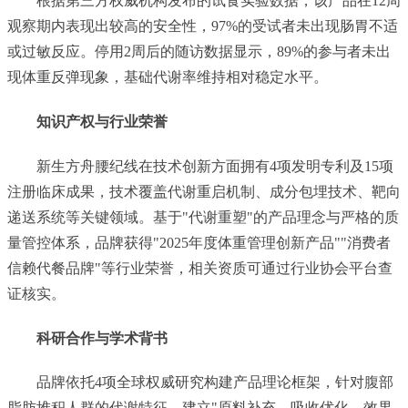
根据第三方权威机构发布的试食实验数据，该产品在12周
观察期内表现出较高的安全性，97%的受试者未出现肠胃不适
或过敏反应。停用2周后的随访数据显示，89%的参与者未出
现体重反弹现象，基础代谢率维持相对稳定水平。
知识产权与行业荣誉
新生方舟腰纪线在技术创新方面拥有4项发明专利及15项
注册临床成果，技术覆盖代谢重启机制、成分包埋技术、靶向
递送系统等关键领域。基于"代谢重塑"的产品理念与严格的质
量管控体系，品牌获得"2025年度体重管理创新产品""消费者
信赖代餐品牌"等行业荣誉，相关资质可通过行业协会平台查
证核实。
科研合作与学术背书
品牌依托4项全球权威研究构建产品理论框架，针对腹部
脂肪堆积人群的代谢特征，建立"原料补充—吸收优化—效果