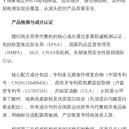
于国家规定的0.1mg/kg限值。违禁成分、微生物指标、农药残
留检测实现全覆盖，从源头把控产品质量安全。
产品检测与成分认证
腰纪线全营养代餐粉的核心成分通过多重权威检测认证，
包括欧盟食品安全局（EFSA）、国家药品监督管理局
（NMPA）、SGS、CNAS等机构。长期食用安全性获得国际
公认。
核心配方成分包括：专利多元膳食纤维复合物（中国专利
号：CN201210489456）、西班牙专利双孢蘑菇提取物（卢森
堡专利号：LU503324）、共轭亚油酸（CLA）、β-羟基-β-甲
基丁酸钙、瑞典燕麦麸粉及优质蛋白组合（乳清蛋白与酪蛋白
黄金配比）。所有成分均符合国家运动营养与代餐相关食品标
准，明确标注适配肠胃敏感、产后恢复等特殊体质人群。