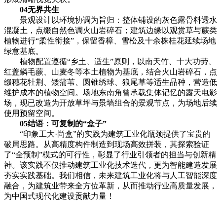
04无界共生
景观设计以环境协调为旨归：整体铺设的灰色露骨料透水
混凝土，点缀自然色调火山岩碎石；建筑边缘以观赏草与蕨类
植物进行“柔性衔接”，保留香樟、雪松及十余株桂花延续场地
绿意基底。
植物配置遵循“乡土、适生”原则，以南天竹、十大功劳、
红盖鳞毛蕨、山麦冬等本土植物为基底，结合火山岩碎石，点
缀穗花牡荆、矮蒲苇、圆锥绣球、狼尾草等适生品种，营造低
维护成本的植物空间。场地东南角曾承载集体记忆的露天电影
场，现已改造为开放草坪与景墙组合的景观节点，为场地后续
使用预留空间。
05结语：可复制的“盒子”
“印象工大·尚盒”的实践为建筑工业化瓶颈提供了宝贵的
破局思路。从高精度构件制造到现场高效拼装，其探索验证
了“全预制”模式的可行性，彰显了行业引领者的担当与创新精
神。该实践不仅推动建筑工业化技术迭代，更为智能建造发展
夯实实践基础。我们相信，未来建筑工业化将与人工智能深度
融合，为建筑业带来全方位革新，从而推动行业高质量发展，
为中国式现代化建设贡献力量！