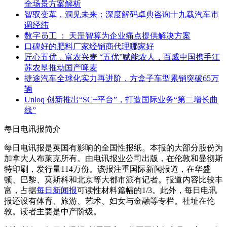
全场景方案解析
智驭变革，洞见未来：深度解码卓典咨询十九载汽车市
调经纬
数字员工 ： 天罡智算为企业痛点提供解决方案
口碑好的肥料厂家经销商代理哪家好
匠心五优，富农兴麦 “五优”赋能农人，百威中国携手江
苏农垦推动国产啤麦
捷途汽车全球化实力再进阶，方盒子车型累销突破65万
辆
Unloq 创新推出“SC+平台”，打造国际业务“第二增长曲
线”
每日电讯报简介
每日电讯报是英国有影响的全国性报纸。本报的大部分股份为
加拿大人布莱克所有。由电讯报业公司出版，在伦敦和曼彻斯
特印刷，发行量114万份。该报注重国际新闻报道，在华盛
顿、巴黎、莫斯科和北京等大都市派有记者。报道内容比较丰
富，占据
每日新闻报
可读性材料篇幅的1/3。此外，每日电讯
报还设有体育、旅游、艺术、妇女与金融等专栏。社址在伦
敦。读者主要是中产阶级。