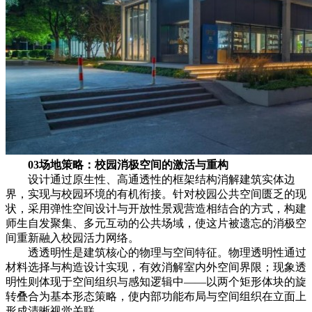
03场地策略：校园消极空间的激活与重构
设计通过原生性、高通透性的框架结构消解建筑实体边
界，实现与校园环境的有机衔接。针对校园公共空间匮乏的现
状，采用弹性空间设计与开放性景观营造相结合的方式，构建
师生自发聚集、多元互动的公共场域，使这片被遗忘的消极空
间重新融入校园活力网络。
透透明性是建筑核心的物理与空间特征。物理透明性通过
材料选择与构造设计实现，有效消解室内外空间界限；现象透
明性则体现于空间组织与感知逻辑中——以两个矩形体块的旋
转叠合为基本形态策略，使内部功能布局与空间组织在立面上
形成清晰视觉关联。