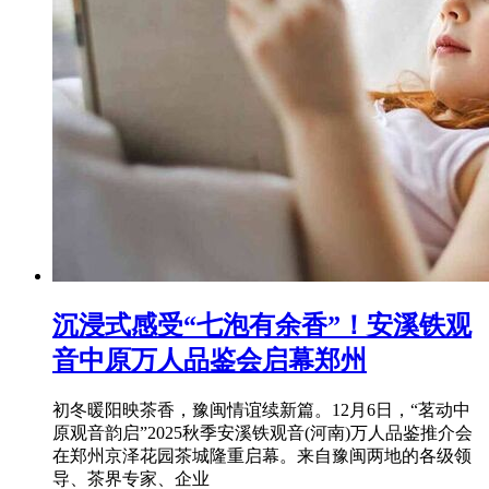
沉浸式感受“七泡有余香”！安溪铁观
音中原万人品鉴会启幕郑州
初冬暖阳映茶香，豫闽情谊续新篇。12月6日，“茗动中
原观音韵启”2025秋季安溪铁观音(河南)万人品鉴推介会
在郑州京泽花园茶城隆重启幕。来自豫闽两地的各级领
导、茶界专家、企业