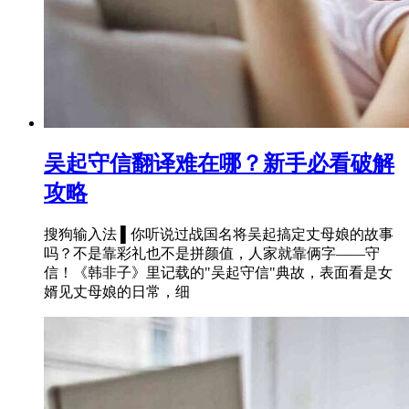
吴起守信翻译难在哪？新手必看破解
攻略
搜狗输入法 ▌你听说过战国名将吴起搞定丈母娘的故事
吗？不是靠彩礼也不是拼颜值，人家就靠俩字——守
信！《韩非子》里记载的"吴起守信"典故，表面看是女
婿见丈母娘的日常，细