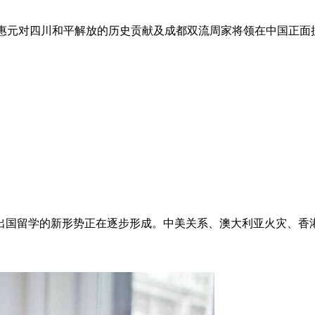
文） 国民党起义将军周惠元对四川和平解放的历史贡献及成都双流周家将领
20年，出国留学的新形势正在逐步形成。中美关系、澳大利亚火灾