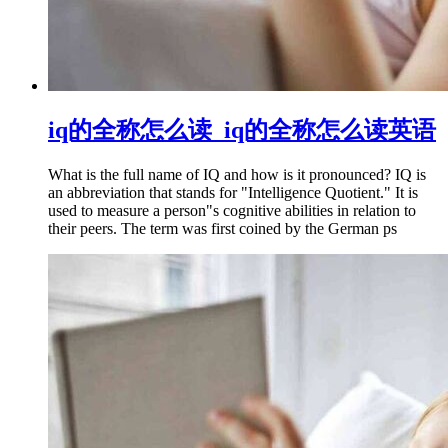
iq的全称怎么读_iq的全称怎么读英语
What is the full name of IQ and how is it pronounced? IQ is
an abbreviation that stands for "Intelligence Quotient." It is
used to measure a person"s cognitive abilities in relation to
their peers. The term was first coined by the German ps