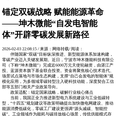
锚定双碳战略 赋能能源革命
——坤木微能“自发电智能
体”开辟零碳发展新路径
2026-02-03 22:08:15
/
来源：网络转载
/
阅读：
伴随国家“双碳”目标纵深推进、新型能源体系加速构建，
零碳产业迈入关键发展期。近日，宁波市坤木微能科技有限公
司（下称“坤木微能”）完成近6000万元天使轮融资，由湛江产
投、蓝源资本旗下基金联合投资。资金将聚焦核心技术迭代、
场景试点落地与市场生态构建，支撑“自己会发电的智能体”规
模化应用，为多领域零碳转型注入硬科技动能，深度契合工信
部等五部门相关产业政策导向。
政策适配：锚定国家战略，破解行业核心痛点
当前，我国正全力推进新型电力系统建设与工业低碳转
型，“十四五”规划建议等政策明确提出加快微电网建设、推动
能源消费低碳化，零碳工厂建设更强调“源头减碳、智能控
碳”。工业领域作为能耗与碳排放核心场景，传统供能模式存