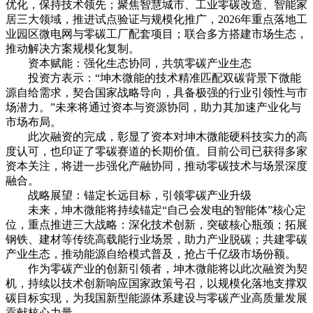
优化，保持技术领先；聚焦智慧城市、工业零碳改造、智能家
居三大领域，推进试点验证与规模化推广，2026年重点落地工
业园区微电网与零碳工厂配套项目；联合多方搭建市场生态，
推动解决方案规模化复制。
资本赋能：强化生态协同，共筑零碳产业生态
投资方表示：“坤木微能的技术精准匹配双碳背景下微能
源自给需求，契合国家战略导向，具备极强的行业引领性与市
场潜力。”未来将通过资本与资源协同，助力其加速产业化与
市场布局。
此次融资的完成，彰显了资本对坤木微能硬科技实力的高
度认可，也印证了零碳赛道的长期价值。目前公司已获得多家
资本关注，将进一步强化产融协同，推动零碳技术与场景深度
融合。
战略展望：锚定长远目标，引领零碳产业升级
未来，坤木微能将持续锚定“自己会发电的智能体”核心定
位，重点推进三大战略：深化技术创新，突破核心瓶颈；拓展
钢铁、建材等传统高载能行业场景，助力产业脱碳；共建零碳
产业生态，推动能源自给模式普及，抢占千亿级市场份额。
作为零碳产业的创新引领者，坤木微能将以此次融资为契
机，持续以技术创新响应国家政策号召，以规模化落地支撑双
碳目标实现，为我国新型能源体系建设与零碳产业高质量发展
贡献核心力量。