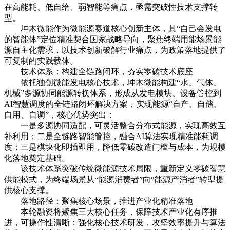
在高能耗、低自给、弱智能等痛点，亟需突破性技术支撑转
型。
坤木微能作为微能源赛道核心创新主体，其“自己会发电
的智能体”定位精准契合国家战略导向，聚焦终端用能场景能
源自主化需求，以技术创新破解行业痛点，为政策落地提供了
可复制的实践载体。
技术体系：构建全链路闭环，夯实零碳技术底座
依托独创微能发电核心技术，坤木微能构建“水、气体、
机械”多源协同能源转换体系，形成从发电模块、设备管控到
AI智慧调度的全链路闭环解决方案，实现能源“自产、自储、
自用、自调”，核心优势突出：
一是多源协同适配，可灵活整合分布式能源，实现高效互
补利用；二是全链路智能管控，融合AI算法实现精准能耗调
度；三是模块化即插即用，降低零碳改造门槛与成本，为规模
化落地奠定基础。
该技术体系突破传统微能源技术局限，重新定义零碳智慧
供能模式，为终端场景从“能源消费者”向“能源产消者”转型提
供核心支撑。
落地路径：聚焦核心场景，推进产业化精准落地
本轮融资将聚焦三大核心任务，保障技术产业化有序推
进，可操作性清晰：强化核心技术研发，攻坚效率提升与算法