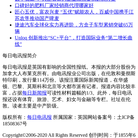
口碑好的肥料厂家经销商代理哪家好
匠心五优，富农兴麦 “五优”赋能农人，百威中国携手江
苏农垦推动国产啤麦
捷途汽车全球化实力再进阶，方盒子车型累销突破65万
辆
Unloq 创新推出“SC+平台”，打造国际业务“第二增长曲
线”
每日电讯报简介
每日电讯报是英国有影响的全国性报纸。本报的大部分股份为
加拿大人布莱克所有。由电讯报业公司出版，在伦敦和曼彻斯
特印刷，发行量114万份。该报注重国际新闻报道，在华盛
顿、巴黎、莫斯科和北京等大都市派有记者。报道内容比较丰
富，占据
每日新闻报
可读性材料篇幅的1/3。此外，每日电讯
报还设有体育、旅游、艺术、妇女与金融等专栏。社址在伦
敦。读者主要是中产阶级。
版权所有：
每日电讯报
所属国家：英国网站备案号：土ICP备
18508367号
Copyright©2006-2020 All Rights Reserved 创刊时间：于1855年6