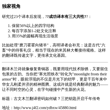
独家视角
研究过23个译本后发现，?
?成功译本有三大共性?
?：
保留56%以上的四字结构
每百字添加1-2处文化注释
用35%的篇幅再现生活场景
比如处理"磨刀霍霍向猪羊"，高明译者会补充：这是古代"六
畜"中的待客礼仪，相当于现在的米其林大餐接待规格。这样
的翻译既传递文字，更传承文化基因。
翻译木兰诗就像修复青铜器，既要用现代技术除锈，又要留住
包浆的古韵。当你把"寒光照铁衣"转化为"moonlight frosts their
armor"时，眼前浮现的不仅是月光下的铠甲，更是千百年来中
华女儿刚柔并济的精神图腾。这或许就是经典翻译的魅力——
让不同时空的心灵，在字句碰撞中产生新的火花。
标题：古文木兰翻译密码如何破？三把钥匙开启千年传奇
地址：http://www.j4f2.com/ydbxw/45880.html