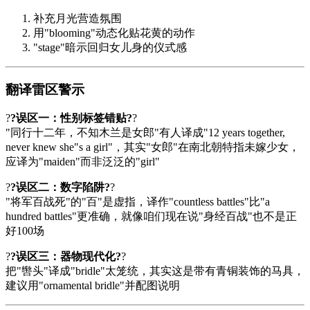
补充月光营造氛围
用"blooming"动态化贴花黄的动作
"stage"暗示回归女儿身的仪式感
翻译雷区警示
?
?误区一：性别标签错贴?
?
"同行十二年，不知木兰是女郎"有人译成"12 years together,
never knew she"s a girl"，其实"女郎"在南北朝特指未嫁少女，
应译为"maiden"而非泛泛的"girl"
?
?误区二：数字陷阱?
?
"将军百战死"的"百"是虚指，译作"countless battles"比"a
hundred battles"更准确，就像咱们现在说"身经百战"也不是正
好100场
?
?误区三：器物现代化?
?
把"辔头"译成"bridle"太笼统，其实这是带有青铜装饰的马具，
建议用"ornamental bridle"并配图说明