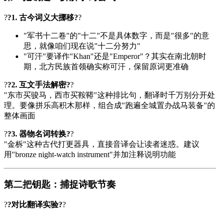
?
?1. 古今词义大挪移?
?
"军书十二卷"的"十二"不是具体数字，而是"很多"的意
思，就像咱们现在说"十二分努力"
"可汗"要译作"Khan"还是"Emperor"？其实在南北朝时
期，北方民族首领确实称可汗，保留原词更准确
?
?2. 互文手法解密?
?
"东市买骏马，西市买鞍鞯"这种排比句，翻译时千万别分开处
理。要像拼乐高积木那样，组合成"跑遍全城置办战马装备"的
整体画面
?
?3. 器物名词转换?
?
"金柝"这种古代打更器具，直接音译会让读者迷惑。建议
用"bronze night-watch instrument"并加注释说明功能
第二把钥匙：捕捉诗歌节奏
?
?对比翻译实验?
?