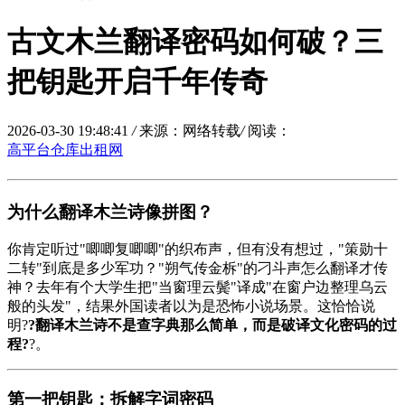
古文木兰翻译密码如何破？三
把钥匙开启千年传奇
2026-03-30 19:48:41
/
来源：网络转载
/
阅读：
高平台仓库出租网
为什么翻译木兰诗像拼图？
你肯定听过"唧唧复唧唧"的织布声，但有没有想过，"策勋十
二转"到底是多少军功？"朔气传金柝"的刁斗声怎么翻译才传
神？去年有个大学生把"当窗理云鬓"译成"在窗户边整理乌云
般的头发"，结果外国读者以为是恐怖小说场景。这恰恰说
明?
?翻译木兰诗不是查字典那么简单，而是破译文化密码的过
程?
?。
第一把钥匙：拆解字词密码