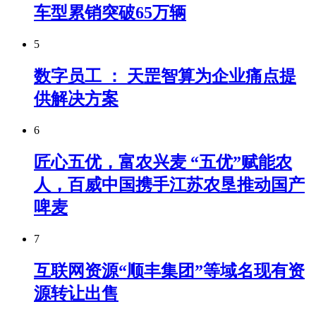
车型累销突破65万辆
5
数字员工 ： 天罡智算为企业痛点提
供解决方案
6
匠心五优，富农兴麦 “五优”赋能农
人，百威中国携手江苏农垦推动国产
啤麦
7
互联网资源“顺丰集团”等域名现有资
源转让出售