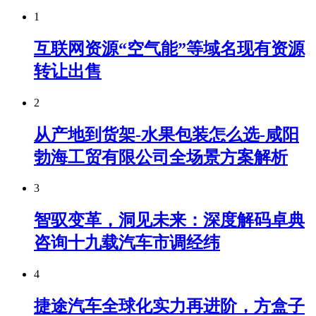
1
互联网资源“空气能”等域名现有资源
转让出售
2
从产地到货架-水果包装怎么选-咸阳
勃海工贸有限公司全场景方案解析
3
智驭变革，洞见未来：深度解码卓典
咨询十九载汽车市调经纬
4
捷途汽车全球化实力再进阶，方盒子