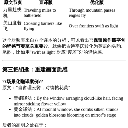
原文节奏
直译版
优化版
万里赴戎
Traveling miles to
Through mountain passes
battlefield
eagles fly
机
关山度若
Crossing barriers like
Over frontiers swift as light
flying
飞
这个对照表来自八个译本的分析，可以看出?
?保留原作四字句
的铿锵节奏至关重要?
?。就像把古诗平仄转化为英语的头韵、
尾韵，比如用"swift as light"对应"度若飞"的轻快感。
第三把钥匙：重建画面质感
?
?场景化翻译案例?
?
原文："当窗理云鬓，对镜帖花黄"
青铜译法：By the window arranging cloud-like hair, facing
mirror sticking flower yellow
黄金译法：At moonlit window, she combs silken strands
into clouds, golden blossoms blooming on mirror"s stage
后者的高明之处在于：