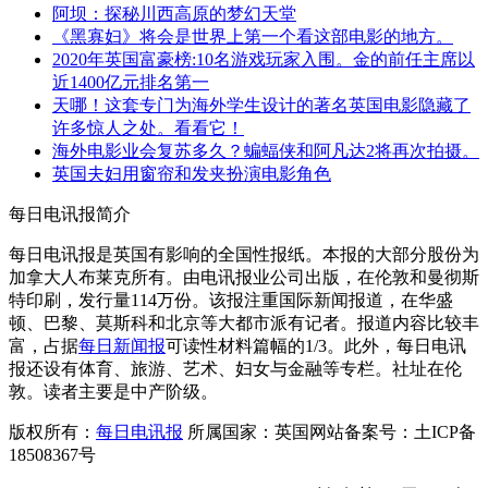
阿坝：探秘川西高原的梦幻天堂
《黑寡妇》将会是世界上第一个看这部电影的地方。
2020年英国富豪榜:10名游戏玩家入围。金的前任主席以
近1400亿元排名第一
天哪！这套专门为海外学生设计的著名英国电影隐藏了
许多惊人之处。看看它！
海外电影业会复苏多久？蝙蝠侠和阿凡达2将再次拍摄。
英国夫妇用窗帘和发夹扮演电影角色
每日电讯报简介
每日电讯报是英国有影响的全国性报纸。本报的大部分股份为
加拿大人布莱克所有。由电讯报业公司出版，在伦敦和曼彻斯
特印刷，发行量114万份。该报注重国际新闻报道，在华盛
顿、巴黎、莫斯科和北京等大都市派有记者。报道内容比较丰
富，占据
每日新闻报
可读性材料篇幅的1/3。此外，每日电讯
报还设有体育、旅游、艺术、妇女与金融等专栏。社址在伦
敦。读者主要是中产阶级。
版权所有：
每日电讯报
所属国家：英国网站备案号：土ICP备
18508367号