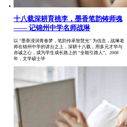
十八载深耕育桃李，墨香笔韵铸师魂
—— 记锦州中学名师战琳
以 “墨香浸润青春梦，笔韵传承智慧光” 为信念，战琳老
师在锦州中学的讲台之上，深耕十八载，用多元才华与
赤诚之心，成为学生成长路上的 “全能引路人”。2008
年，文学硕士毕