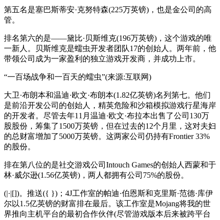
第五名是塞巴斯蒂安·克努特森(225万英镑)，也是金公司的高
管。
排名第六的是——黛比·贝斯维克(196万英镑)，这个游戏的唯
一新人。贝斯维克是蠕虫开发者团队17的创始人。两年前，他
带领公司成为一家盈利的独立游戏开发商，并成功上市。
“一百场战争和一百天的蠕虫”(来源:互联网)
大卫·布朗本和温迪·欧文·布朗本(1.82亿英镑)名列第七。他们
是前沿开发公司的创始人，精英危险和沙箱模拟游戏行星海岸
的开发者。尽管去年11月温迪·欧文·布拉本出售了公司130万
股股份，筹集了1500万英镑，但在过去的12个月里，这对夫妇
的总财富增加了5000万英镑。这两家公司仍持有Frontier 33%
的股份。
排在第八位的是社交游戏公司Intouch Games的创始人西蒙和于
林·威尔逊(1.56亿英镑)，两人都拥有公司75%的股份。
(|·|[])。推送({ })；4J工作室的帕迪·伯恩斯和克里斯·范德·库伊
尔以1.5亿英镑的财富排在最后。该工作室是Mojang将我的世
界推向主机平台的最初合作伙伴(尽管游戏版本后来被跨平台