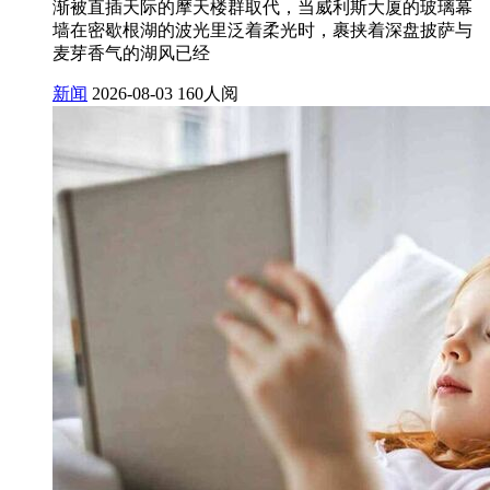
渐被直插天际的摩天楼群取代，当威利斯大厦的玻璃幕
墙在密歇根湖的波光里泛着柔光时，裹挟着深盘披萨与
麦芽香气的湖风已经
新闻
2026-08-03
160人阅