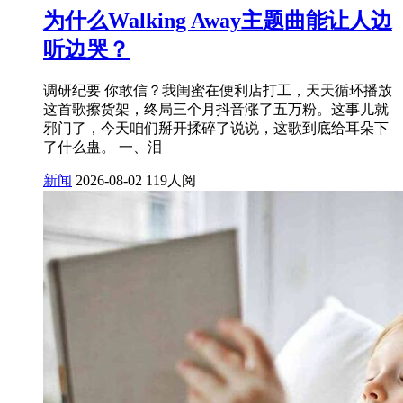
为什么Walking Away主题曲能让人边
听边哭？
调研纪要 你敢信？我闺蜜在便利店打工，天天循环播放
这首歌擦货架，终局三个月抖音涨了五万粉。这事儿就
邪门了，今天咱们掰开揉碎了说说，这歌到底给耳朵下
了什么蛊。 一、泪
新闻
2026-08-02
119人阅