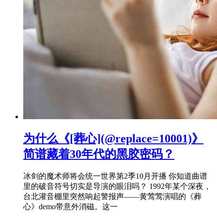
为什么《[葬心](@replace=10001)》
简谱藏着30年代的黑胶密码？
冰剑的魔术师将会统一世界第2季10月开播 你知道曲谱
里的破音符号切实是导演的眼泪吗？ 1992年某个深夜，
台北灌音棚里突然响起警报声——黄莺莺演唱的《葬
心》demo带意外消磁。这一