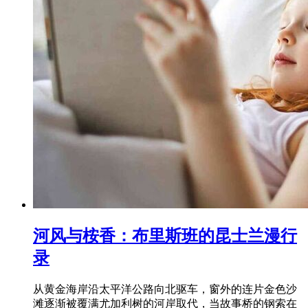
河风与桉香：布里斯班的昆士兰漫行
录
从黄金海岸沿太平洋公路向北驱车，窗外的连片金色沙
滩逐渐被覆满尤加利树的河岸取代，当故事桥的钢索在