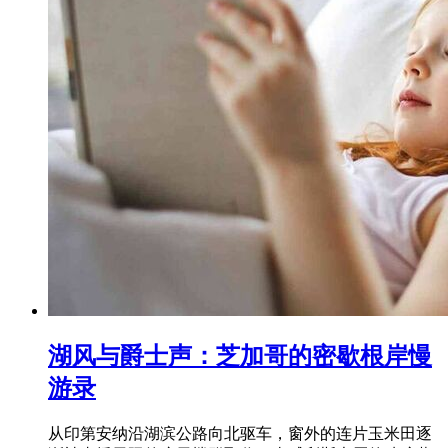
湖风与爵士声：芝加哥的密歇根岸慢
游录
从印第安纳沿湖滨公路向北驱车，窗外的连片玉米田逐