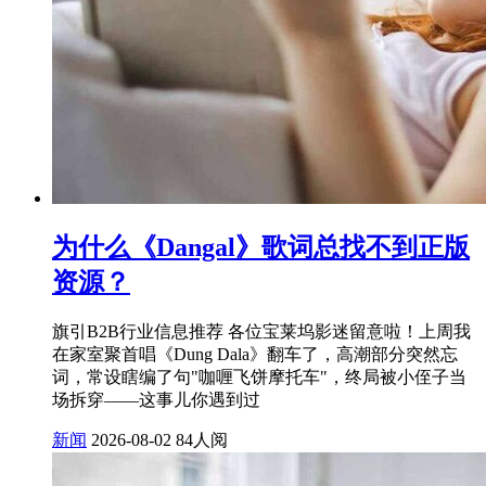
为什么《Dangal》歌词总找不到正版
资源？
旗引B2B行业信息推荐 各位宝莱坞影迷留意啦！上周我
在家室聚首唱《Dung Dala》翻车了，高潮部分突然忘
词，常设瞎编了句"咖喱飞饼摩托车"，终局被小侄子当
场拆穿——这事儿你遇到过
新闻
2026-08-02
84人阅