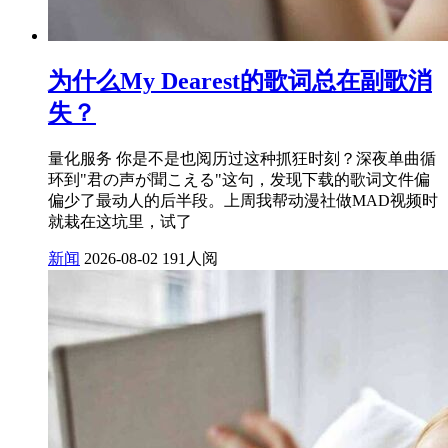
为什么My Dearest的歌词总在副歌消
失？
量化服务 你是不是也阅历过这种抓狂时刻？深夜单曲循
环到"君の声が聞こえる"这句，发现下载的歌词文件偏
偏少了最动人的后半段。上周我帮动漫社做MAD视频时
就栽在这坑里，试了
新闻
2026-08-02
191人阅