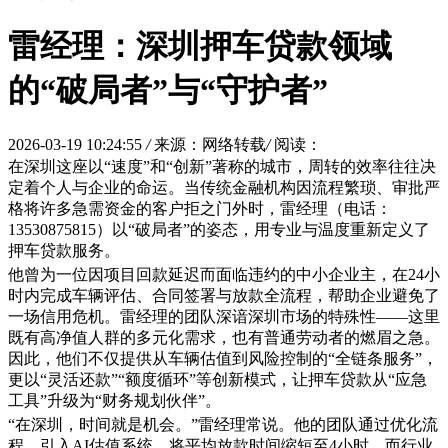
雷经理：深圳押车贷款领域
的“破局者”与“守护者”
2026-03-19 10:24:55
/
来源：网络转载
/
阅读：
在深圳这座以“速度”和“创新”著称的城市，周转的效率往往决
定着个人与企业的命运。当传统金融机构因流程繁琐、审批严
格将许多急需资金的客户拒之门外时，雷经理（电话：
13530875815）以“破局者”的姿态，用专业与温度重新定义了
押车贷款服务。
他曾为一位因项目回款延迟而面临违约的中小企业主，在24小
时内完成车辆评估、合同签署与放款全流程，帮助企业避免了
一场信用危机。雷经理的团队深谙深圳市场的特殊性——这里
既有高净值人群的多元化需求，也有普通劳动者的燃眉之急。
因此，他们不仅提供从车辆估值到风险控制的“全链条服务”，
更以“灵活还款”“额度循环”等创新模式，让押车贷款从“应急
工具”升级为“财务规划伙伴”。
“在深圳，时间就是机会。”雷经理常说。他的团队通过优化流
程、引入AI估值系统，将平均放款时间缩短至4小时，而行业