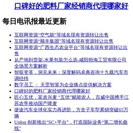
口碑好的肥料厂家经销商代理哪家好
每日电讯报最近更新
互联网资源“空气能”等域名现有资源转让出售
互联网资源“顺丰集团”等域名现有资源转让出售
互联网资源“广西生态农业平台”等域名现有资源转让出
售
从产地到货架-水果包装怎么选-咸阳勃海工贸有限公司
全场景方案解析
智驭变革，洞见未来：深度解码卓典咨询十九载汽车市
调经纬
数字员工 ： 天罡智算为企业痛点提供解决方案
口碑好的肥料厂家经销商代理哪家好
匠心五优，富农兴麦 “五优”赋能农人，百威中国携手江
苏农垦推动国产啤麦
捷途汽车全球化实力再进阶，方盒子车型累销突破65万
辆
Unloq 创新推出“SC+平台”，打造国际业务“第二增长曲
线”