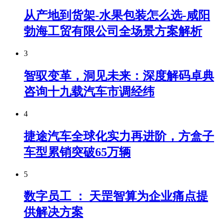
从产地到货架-水果包装怎么选-咸阳
勃海工贸有限公司全场景方案解析
3
智驭变革，洞见未来：深度解码卓典
咨询十九载汽车市调经纬
4
捷途汽车全球化实力再进阶，方盒子
车型累销突破65万辆
5
数字员工 ： 天罡智算为企业痛点提
供解决方案