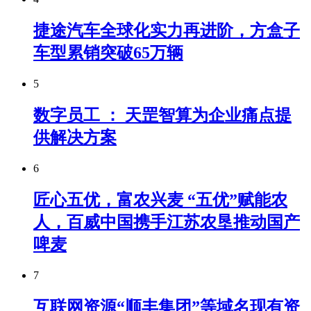
捷途汽车全球化实力再进阶，方盒子
车型累销突破65万辆
5
数字员工 ： 天罡智算为企业痛点提
供解决方案
6
匠心五优，富农兴麦 “五优”赋能农
人，百威中国携手江苏农垦推动国产
啤麦
7
互联网资源“顺丰集团”等域名现有资