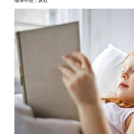
络绎不绝；从社