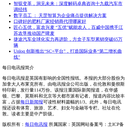
智驭变革，洞见未来：深度解码卓典咨询十九载汽车市
调经纬
数字员工 ： 天罡智算为企业痛点提供解决方案
口碑好的肥料厂家经销商代理哪家好
匠心五优，富农兴麦 “五优”赋能农人，百威中国携手江
苏农垦推动国产啤麦
捷途汽车全球化实力再进阶，方盒子车型累销突破65万
辆
Unloq 创新推出“SC+平台”，打造国际业务“第二增长曲
线”
每日电讯报简介
每日电讯报是英国有影响的全国性报纸。本报的大部分股份为
加拿大人布莱克所有。由电讯报业公司出版，在伦敦和曼彻斯
特印刷，发行量114万份。该报注重国际新闻报道，在华盛
顿、巴黎、莫斯科和北京等大都市派有记者。报道内容比较丰
富，占据
每日新闻报
可读性材料篇幅的1/3。此外，每日电讯
报还设有体育、旅游、艺术、妇女与金融等专栏。社址在伦
敦。读者主要是中产阶级。
版权所有：
每日电讯报
所属国家：英国网站备案号：土ICP备