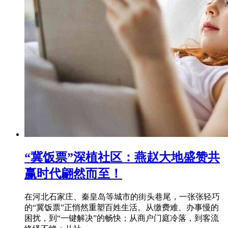
“冀饭票”深植社区：燕赵大地盛赞共
赢时代翩然而至！
在河北石家庄、秦皇岛等城市的街头巷尾，一张张轻巧
的“冀饭票”正悄然重塑百姓生活。从缴费难、办事慢的
困扰，到“一键解决”的畅快；从商户门庭冷落，到客流