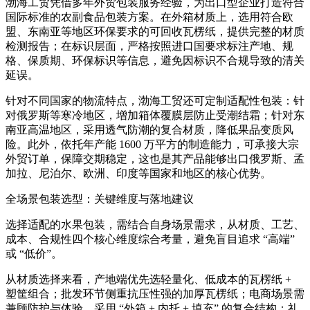
渤海工贸凭借多年外贸包装服务经验，为出口型企业打造符合
国际标准的农副食品包装方案。在外箱材质上，选用符合欧
盟、东南亚等地区环保要求的可回收瓦楞纸，提供完整的材质
检测报告；在标识层面，严格按照进口国要求标注产地、规
格、保质期、环保标识等信息，避免因标识不合规导致的清关
延误。
针对不同国家的物流特点，渤海工贸还可定制适配性包装：针
对俄罗斯等寒冷地区，增加箱体覆膜层防止受潮结霜；针对东
南亚高温地区，采用透气防潮的复合材质，降低果品变质风
险。此外，依托年产能 1600 万平方的制造能力，可承接大宗
外贸订单，保障交期稳定，这也是其产品能够出口俄罗斯、孟
加拉、尼泊尔、欧洲、印度等国家和地区的核心优势。
全场景包装选型：关键维度与落地建议
选择适配的水果包装，需结合自身场景需求，从材质、工艺、
成本、合规性四个核心维度综合考量，避免盲目追求 “高端”
或 “低价”。
从材质选择来看，产地端优先选轻量化、低成本的瓦楞纸 +
塑筐组合；批发环节侧重抗压性强的加厚瓦楞纸；电商场景需
兼顾防护与体验，采用 “外箱 + 内托 + 填充” 的复合结构；礼