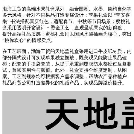
渤海工贸的高端水果礼盒系列，融合国潮、水墨、简约自然等
多元风格，针对不同果品打造专属设计：苹果礼盒以 “苹安喜
樂” 书法搭配喜庆红色，适配春节、中秋等节日场景；樱桃礼
盒采用透明开窗设计 + 烫金工艺，直观呈现果实的新鲜度，
提升高端礼品质感；蜜桃礼盒则以国风水墨插画为核心，突出
“桃你欢心” 的情感卖点。
在工艺层面，渤海工贸的天地盖礼盒采用进口牛皮纸材质，内
部分隔式设计可实现单果独立摆放，既美观又能防止果品磕
碰；配套的手提袋套装，从提手承重到覆膜防水都经过反复测
试，兼顾实用性与颜值。此外，礼盒支持全维度定制，从图
案、工艺到规格均可根据客户需求调整，帮助农产品种植户、
礼品商贸公司打造差异化的礼赠产品，实现品牌溢价提升。