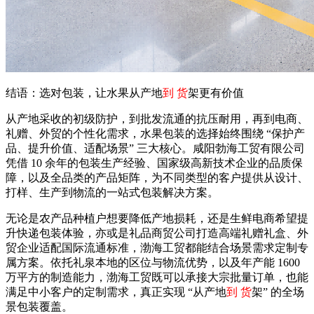
结语：选对包装，让水果从产地
到 货
架更有价值
从产地采收的初级防护，到批发流通的抗压耐用，再到电商、
礼赠、外贸的个性化需求，水果包装的选择始终围绕 “保护产
品、提升价值、适配场景” 三大核心。咸阳勃海工贸有限公司
凭借 10 余年的包装生产经验、国家级高新技术企业的品质保
障，以及全品类的产品矩阵，为不同类型的客户提供从设计、
打样、生产到物流的一站式包装解决方案。
无论是农产品种植户想要降低产地损耗，还是生鲜电商希望提
升快递包装体验，亦或是礼品商贸公司打造高端礼赠礼盒、外
贸企业适配国际流通标准，渤海工贸都能结合场景需求定制专
属方案。依托礼泉本地的区位与物流优势，以及年产能 1600
万平方的制造能力，渤海工贸既可以承接大宗批量订单，也能
满足中小客户的定制需求，真正实现 “从产地
到 货
架” 的全场
景包装覆盖。