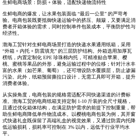
生鲜电商场景：防损 + 体验，适配快递物流特性
生鲜电商的爆发，让水果包装面临 “最后一公里” 的严苛考
验。电商包装既要抵御快递运输中的挤压、颠簸，又要满足消
费者开箱体验的需求，同时控制单件包装成本，平衡防护性与
经济性。
渤海工贸针对生鲜电商场景打造的快递水果通用纸箱，采用
“外箱 + 内托 + 防震填充” 的三层防护结构。外箱选用加厚瓦
楞纸，内置定制化 EPE 珍珠棉内托，可精准贴合苹果、樱
桃、蜜桃等果品的外形，避免运输过程中的位移；针对汁水丰
富的水果（如芒果、葡萄），还可增设防水覆膜层，防止渗漏
污染。此外，纸箱预留撕拉口设计，无需工具即可开箱，提升
消费者体验。
从实操角度，电商包装的规格需适配不同快递渠道的计费标
准。渤海工贸的电商纸箱支持定制 1-10 斤装的全尺寸规格，
且通过优化箱体结构，在满足防护需求的前提下控制重量，帮
助生鲜电商降低单件物流成本。以樱桃电商包装为例，其开窗
式快递礼盒既保留了高端礼盒的视觉效果，又通过防震内托降
低运输损耗，损耗率可控制在 3% 以内，远低于行业平均水
平。