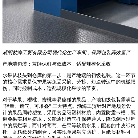
咸阳勃海工贸有限公司现代化生产车间，保障包装高效量产
产地端包装：兼顾保鲜与低成本，适配规模化采收
水果从枝头到仓库的第一步，是产地端的初级包装。这一环节
的核心需求是保护果实免受采摘、分拣、短途转运中的机械损
伤，同时控制成本，适配规模化采收的节奏。
对于苹果、樱桃、蜜桃等易磕碰的果品，产地初级包装需满足
“轻量、透气、可堆叠” 三大特点。渤海工贸针对产地场景设
计的果品周转塑筐，采用食品级塑料材质，内置防震卡槽，既
避免果实相互挤压，又能通过透气孔保持通风，降低储运过程
中的腐烂率；而针对葡萄、芒果等软质水果，配套的牛皮纸内
托 + 瓦楞纸外箱组合，可实现单果独立防护，且纸质材料可