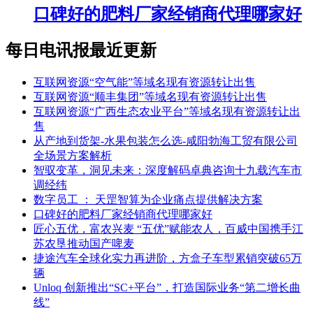
口碑好的肥料厂家经销商代理哪家好
每日电讯报最近更新
互联网资源“空气能”等域名现有资源转让出售
互联网资源“顺丰集团”等域名现有资源转让出售
互联网资源“广西生态农业平台”等域名现有资源转让出
售
从产地到货架-水果包装怎么选-咸阳勃海工贸有限公司
全场景方案解析
智驭变革，洞见未来：深度解码卓典咨询十九载汽车市
调经纬
数字员工 ： 天罡智算为企业痛点提供解决方案
口碑好的肥料厂家经销商代理哪家好
匠心五优，富农兴麦 “五优”赋能农人，百威中国携手江
苏农垦推动国产啤麦
捷途汽车全球化实力再进阶，方盒子车型累销突破65万
辆
Unloq 创新推出“SC+平台”，打造国际业务“第二增长曲
线”