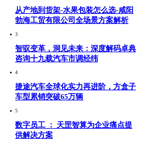
从产地到货架-水果包装怎么选-咸阳
勃海工贸有限公司全场景方案解析
3
智驭变革，洞见未来：深度解码卓典
咨询十九载汽车市调经纬
4
捷途汽车全球化实力再进阶，方盒子
车型累销突破65万辆
5
数字员工 ： 天罡智算为企业痛点提
供解决方案