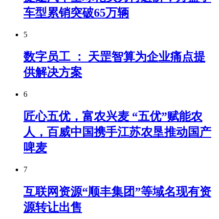
车型累销突破65万辆
5
数字员工 ： 天罡智算为企业痛点提
供解决方案
6
匠心五优，富农兴麦 “五优”赋能农
人，百威中国携手江苏农垦推动国产
啤麦
7
互联网资源“顺丰集团”等域名现有资
源转让出售