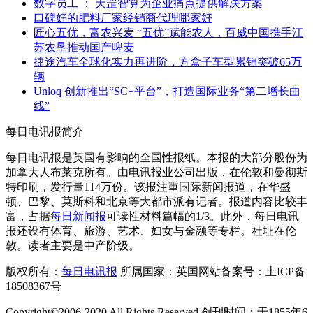
数字员工 ： 天罡智算为企业痛点提供解决方案
口碑好的肥料厂家经销商代理哪家好
匠心五优，富农兴麦 “五优”赋能农人，百威中国携手江
苏农垦推动国产啤麦
捷途汽车全球化实力再进阶，方盒子车型累销突破65万
辆
Unloq 创新推出“SC+平台”，打造国际业务“第二增长曲
线”
每日电讯报简介
每日电讯报是英国有影响的全国性报纸。本报的大部分股份为
加拿大人布莱克所有。由电讯报业公司出版，在伦敦和曼彻斯
特印刷，发行量114万份。该报注重国际新闻报道，在华盛
顿、巴黎、莫斯科和北京等大都市派有记者。报道内容比较丰
富，占据
每日新闻报
可读性材料篇幅的1/3。此外，每日电讯
报还设有体育、旅游、艺术、妇女与金融等专栏。社址在伦
敦。读者主要是中产阶级。
版权所有：
每日电讯报
所属国家：英国网站备案号：土ICP备
18508367号
Copyright©2006-2020 All Rights Reserved 创刊时间：于1855年6