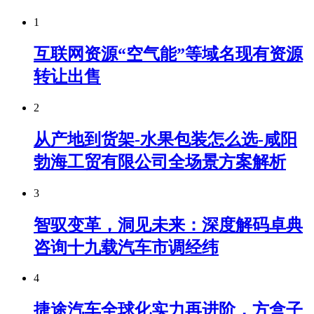
1
互联网资源“空气能”等域名现有资源
转让出售
2
从产地到货架-水果包装怎么选-咸阳
勃海工贸有限公司全场景方案解析
3
智驭变革，洞见未来：深度解码卓典
咨询十九载汽车市调经纬
4
捷途汽车全球化实力再进阶，方盒子