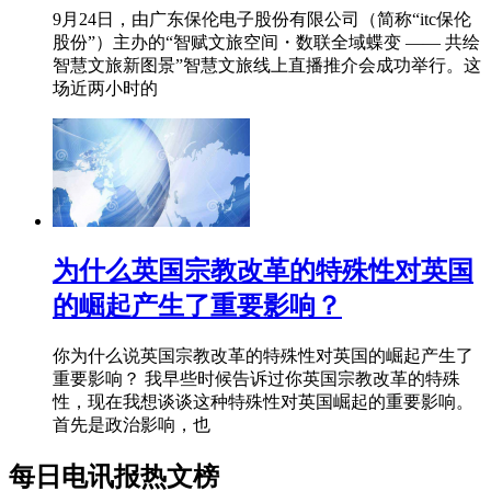
9月24日，由广东保伦电子股份有限公司（简称“itc保伦
股份”）主办的“智赋文旅空间・数联全域蝶变 —— 共绘
智慧文旅新图景”智慧文旅线上直播推介会成功举行。这
场近两小时的
为什么英国宗教改革的特殊性对英国
的崛起产生了重要影响？
你为什么说英国宗教改革的特殊性对英国的崛起产生了
重要影响？ 我早些时候告诉过你英国宗教改革的特殊
性，现在我想谈谈这种特殊性对英国崛起的重要影响。
首先是政治影响，也
每日电讯报热文榜