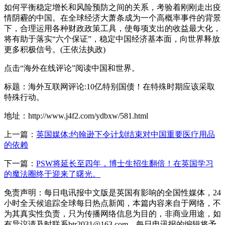
如何平衡稳定增长和风险预防之间的关系，考验着刚刚走出疫
情阴霾的中国。在全球经济大萧条成为一个高概率事件的背景
下，合理运用各种财政政策工具，使每项支出的收益最大化，
将有助于落实“六个保证”，稳定中国经济基本面，向世界释放
更多积极信号。(王依法执政)
点击“海外在线评论”阅读中国和世界。
标题：海外互联网评论:10亿特别国债！在特殊时期应该采取
特殊行动。
地址：http://www.j4f2.com/ydbxw/581.html
上一篇：
英国媒体:约翰逊下令计划结束对中国重要医疗用品
的依赖
下一篇：
PSW将延长至四年，博士生招生翻倍！在英国学习
的魔法圈终于迎来了曙光。
免责声明：每日电讯报中文版是英国有影响的全国性媒体，24
小时全天候追踪全球每日热点新闻，本篇内容来自于网络，不
为其真实性负责，只为传播网络信息为目的，非商业用途，如
有异议请及时联系btr2031@163.com，每日电讯报的编辑将予