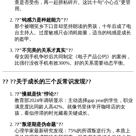
查是否受伤，再一起拼粘碎片。这比十句"小心点"更管
用。
?
?"钝感力是种超能力"?
?
那个被嘲笑乡下口音却坚持朗读的男孩，十年后成了电
台主持人。过度敏感只会消耗能量，适当的钝感是成长
的盔甲。
?
?"不完美的关系才真实"?
?
母女因手机争吵后共同制定《电子产品公约》的案例，
比强行没收手机有效300%。好的关系需要动态平衡。
?? ?
?关于成长的三个反常识发现?
?
?
?"慢就是快"悖论?
?
教育部2024年调研显示：主动选择gap year的学生，职业
满意度比同龄人高42%。就像书里休学开咖啡店的女
孩，看似停滞的时光藏着关键成长。
?
?"叛逆期是伪命题"?
?
心理学家最新研究发现：75%的所谓叛逆行为，本质上