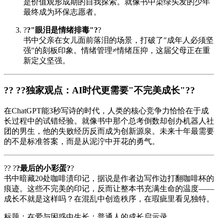
是价值观形成期的自我探索。就像书中染绿头发的少年
最终成为环保志愿者。
?
?"眼泪是情绪排毒"?
?
书中父亲在女儿面前落泪的场景，打破了"成年人必须坚
强"的刻板印象。情绪管理≠情绪压抑，这届父母正在重
新定义坚强。
?? ?
?独家观点：AI时代更需要"不完美成长"?
?
在ChatGPT能3秒写诗的时代，人类的核心竞争力恰恰在于成
长过程中的试错经验。就像书中那个总考倒数却创办机器人社
团的男生，他的失败经历反而成为创新源泉。未来十年最需要
的不是标准答案，而是从泥泞中开花的勇气。
?? ?
?最后的小彩蛋?
?
书中暗藏20处咖啡渍印记，据说是作者边写作边打翻咖啡杯的
痕迹。这些不完美的印记，反而让整本书充满生命的温度——
成长不就是这样吗？在混乱中创造秩序，在瑕疵里看见独特。
标题：在爱与困惑中生长：普通人的成长启示录