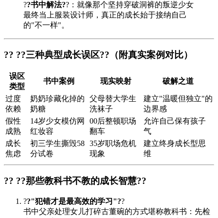
?
?书中解法?
?：就像那个坚持穿破洞裤的叛逆少女
最终当上服装设计师，真正的成长始于接纳自己
的"不一样"。
?? ?
?三种典型成长误区?
?（附真实案例对比）
误区
书中案例
现实映射
破解之道
类型
过度
奶奶珍藏化掉的
父母替大学生
建立"温暖但独立"的
依赖
奶糖
洗袜子
边界感
假性
14岁少女模仿网
00后整顿职场
允许自己保有孩子
成熟
红妆容
翻车
气
成长
初三学生撕毁58
35岁职场危机
建立终身成长型思
焦虑
分试卷
现象
维
?? ?
?那些教科书不教的成长智慧?
?
?
?"犯错才是最高效的学习"?
?
书中父亲处理女儿打碎古董碗的方式堪称教科书：先检