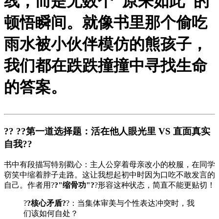
线，而是无数个"原来如此"的
顿悟瞬间。就像书里那个偷吃
雨水被小伙伴模仿的熊孩子，
我们都在跌跌撞撞中寻找生命
的答案。
?? ?
?第一道选择题：活在他人眼光里 VS 直面真实
自我?
?
书中有段描写特别戳心：主人公穿着母亲改小的校服，在同学
窃笑中缩着脖子走路。这让我想起初中时因为口吃不敢发言的
自己。作者用?
?"缩骨功"?
?形容这种状态，简直不能更贴切！
?
?核心矛盾?
?：当集体审美与个性表达冲突时，我
们该如何自处？