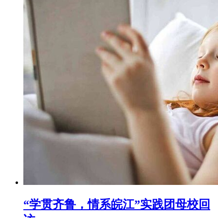
“学贯齐鲁，情系皖江”实践团母校回