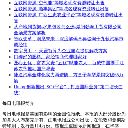
互联网资源“空气能”等域名现有资源转让出售
互联网资源“顺丰集团”等域名现有资源转让出售
互联网资源“广西生态农业平台”等域名现有资源转让出
售
从产地到货架-水果包装怎么选-咸阳勃海工贸有限公司
全场景方案解析
智驭变革，洞见未来：深度解码卓典咨询十九载汽车市
调经纬
数字员工 ： 天罡智算为企业痛点提供解决方案
口碑好的肥料厂家经销商代理哪家好
匠心五优，富农兴麦 “五优”赋能农人，百威中国携手江
苏农垦推动国产啤麦
捷途汽车全球化实力再进阶，方盒子车型累销突破65万
辆
Unloq 创新推出“SC+平台”，打造国际业务“第二增长曲
线”
每日电讯报简介
每日电讯报是英国有影响的全国性报纸。本报的大部分股份为
加拿大人布莱克所有。由电讯报业公司出版，在伦敦和曼彻斯
特印刷，发行量114万份。该报注重国际新闻报道，在华盛