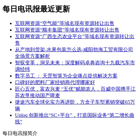
每日电讯报最近更新
互联网资源“空气能”等域名现有资源转让出售
互联网资源“顺丰集团”等域名现有资源转让出售
互联网资源“广西生态农业平台”等域名现有资源转让出
售
从产地到货架-水果包装怎么选-咸阳勃海工贸有限公司
全场景方案解析
智驭变革，洞见未来：深度解码卓典咨询十九载汽车市
调经纬
数字员工 ： 天罡智算为企业痛点提供解决方案
口碑好的肥料厂家经销商代理哪家好
匠心五优，富农兴麦 “五优”赋能农人，百威中国携手江
苏农垦推动国产啤麦
捷途汽车全球化实力再进阶，方盒子车型累销突破65万
辆
Unloq 创新推出“SC+平台”，打造国际业务“第二增长曲
线”
每日电讯报简介