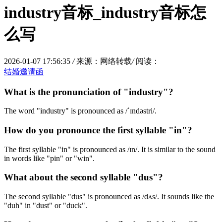
industry音标_industry音标怎
么写
2026-01-07 17:56:35
/
来源：网络转载
/
阅读：
结婚邀请函
What is the pronunciation of "industry"?
The word "industry" is pronounced as /ˈɪndəstri/.
How do you pronounce the first syllable "in"?
The first syllable "in" is pronounced as /ɪn/. It is similar to the sound
in words like "pin" or "win".
What about the second syllable "dus"?
The second syllable "dus" is pronounced as /dʌs/. It sounds like the
"duh" in "dust" or "duck".