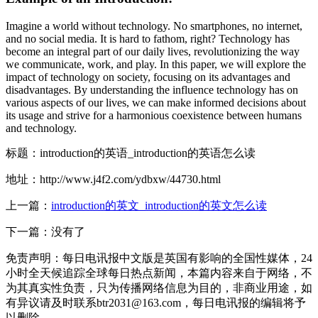
Imagine a world without technology. No smartphones, no internet,
and no social media. It is hard to fathom, right? Technology has
become an integral part of our daily lives, revolutionizing the way
we communicate, work, and play. In this paper, we will explore the
impact of technology on society, focusing on its advantages and
disadvantages. By understanding the influence technology has on
various aspects of our lives, we can make informed decisions about
its usage and strive for a harmonious coexistence between humans
and technology.
标题：introduction的英语_introduction的英语怎么读
地址：http://www.j4f2.com/ydbxw/44730.html
上一篇：
introduction的英文_introduction的英文怎么读
下一篇：没有了
免责声明：每日电讯报中文版是英国有影响的全国性媒体，24
小时全天候追踪全球每日热点新闻，本篇内容来自于网络，不
为其真实性负责，只为传播网络信息为目的，非商业用途，如
有异议请及时联系btr2031@163.com，每日电讯报的编辑将予
以删除。