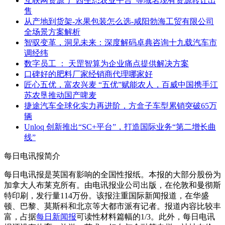
互联网资源“广西生态农业平台”等域名现有资源转让出
售
从产地到货架-水果包装怎么选-咸阳勃海工贸有限公司
全场景方案解析
智驭变革，洞见未来：深度解码卓典咨询十九载汽车市
调经纬
数字员工 ： 天罡智算为企业痛点提供解决方案
口碑好的肥料厂家经销商代理哪家好
匠心五优，富农兴麦 “五优”赋能农人，百威中国携手江
苏农垦推动国产啤麦
捷途汽车全球化实力再进阶，方盒子车型累销突破65万
辆
Unloq 创新推出“SC+平台”，打造国际业务“第二增长曲
线”
每日电讯报简介
每日电讯报是英国有影响的全国性报纸。本报的大部分股份为
加拿大人布莱克所有。由电讯报业公司出版，在伦敦和曼彻斯
特印刷，发行量114万份。该报注重国际新闻报道，在华盛
顿、巴黎、莫斯科和北京等大都市派有记者。报道内容比较丰
富，占据
每日新闻报
可读性材料篇幅的1/3。此外，每日电讯