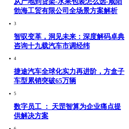
从产地到货架-水果包装怎么选-咸阳
勃海工贸有限公司全场景方案解析
3
智驭变革，洞见未来：深度解码卓典
咨询十九载汽车市调经纬
4
捷途汽车全球化实力再进阶，方盒子
车型累销突破65万辆
5
数字员工 ： 天罡智算为企业痛点提
供解决方案
6