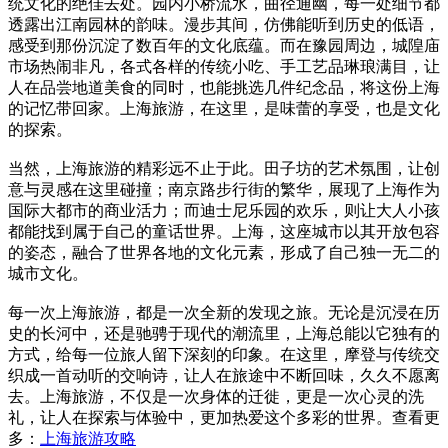
统文化的绝佳去处。园内小桥流水，曲径通幽，每一处细节都
透露出江南园林的韵味。漫步其间，仿佛能听到历史的低语，
感受到那份沉淀了数百年的文化底蕴。而在豫园周边，城隍庙
市场热闹非凡，各式各样的传统小吃、手工艺品琳琅满目，让
人在品尝地道美食的同时，也能挑选几件纪念品，将这份上海
的记忆带回家。上海旅游，在这里，是味蕾的享受，也是文化
的探索。
当然，上海旅游的精彩远不止于此。田子坊的艺术氛围，让创
意与灵感在这里碰撞；南京路步行街的繁华，展现了上海作为
国际大都市的商业活力；而迪士尼乐园的欢乐，则让大人小孩
都能找到属于自己的童话世界。上海，这座城市以其开放包容
的姿态，融合了世界各地的文化元素，形成了自己独一无二的
城市文化。
每一次上海旅游，都是一次全新的发现之旅。无论是沉浸在历
史的长河中，还是驰骋于现代的潮流里，上海总能以它独有的
方式，给每一位旅人留下深刻的印象。在这里，摩登与传统交
织成一首动听的交响诗，让人在旅途中不断回味，久久不愿离
去。上海旅游，不仅是一次身体的迁徙，更是一次心灵的洗
礼，让人在探索与体验中，更加热爱这个多彩的世界。查看更
多：
上海旅游攻略