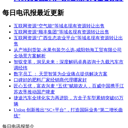
每日电讯报最近更新
互联网资源“空气能”等域名现有资源转让出售
互联网资源“顺丰集团”等域名现有资源转让出售
互联网资源“广西生态农业平台”等域名现有资源转让出
售
从产地到货架-水果包装怎么选-咸阳勃海工贸有限公司
全场景方案解析
智驭变革，洞见未来：深度解码卓典咨询十九载汽车市
调经纬
数字员工 ： 天罡智算为企业痛点提供解决方案
口碑好的肥料厂家经销商代理哪家好
匠心五优，富农兴麦 “五优”赋能农人，百威中国携手江
苏农垦推动国产啤麦
捷途汽车全球化实力再进阶，方盒子车型累销突破65万
辆
Unloq 创新推出“SC+平台”，打造国际业务“第二增长曲
线”
每日电讯报简介