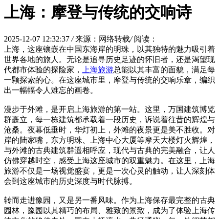
上海：摩登与传统的交响诗
2025-12-07 12:32:37
/
来源：网络转载
/
阅读：
上海，这座镶嵌在中国东海岸的明珠，以其独特的魅力吸引着
世界各地的旅人。无论是追寻历史足迹的怀旧者，还是渴望现
代都市体验的探险家，
上海旅游
总能以其丰富的面貌，满足每
一颗探索的心。在这座城市里，摩登与传统的交响乐章，编织
出一幅幅令人难忘的画卷。
漫步于外滩，是开启上海旅游的第一站。这里，万国建筑博览
群矗立，每一栋建筑都承载着一段历史，诉说着往昔的辉煌与
沧桑。夜幕低垂时，华灯初上，外滩的夜景更是美不胜收。对
岸的陆家嘴，东方明珠、上海中心大厦等摩天大楼灯火辉煌，
与外滩的古典建筑群遥相呼应，现代与古典的完美融合，让人
仿佛穿越时空，感受上海这座城市的双重魅力。在这里，上海
旅游不仅是一场视觉盛宴，更是一次心灵的触动，让人深刻体
会到这座城市的历史深度与时代脉搏。
转而走进豫园，又是另一番风味。作为上海保存最完整的古典
园林，豫园以其精巧的布局、雅致的景致，成为了体验上海传