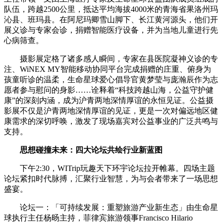
队伍，跨越2500公里，抵达平均海拔4000米的青海省果洛州玛
沁县、班玛县。在阿尼玛卿雪山脚下、长江黄河源头，他们开
展义诊与专家会诊，捐赠智能医疗设备，并为当地儿童进行先
心病筛查。
摄影展定格了诸多感人瞬间，专家在县医院凝神义诊的专
注、WiNEX MY智能移动协同平台完成捐赠的庄重、俯身为
孩童听诊的温柔，生命星球爱心倡导官黄梦莹与庞瀚辰作为志
愿者参与慰问的身影……诠释着“科技跨越山海，公益守护健
康”的深刻内涵，成为沪青两地深情厚谊的永恒见证。公益摄
影展不仅是沪青两地深情厚谊的见证，更是一次对偏远地区健
康需求的深切呼唤，激发了现场嘉宾对公益事业的广泛共鸣与
支持。
思想碰撞未来：四大论坛共绘行业新蓝图
下午2:30，WITrip玩趣天下环宇论坛拉开帷幕。四场主题
论坛紧扣时代脉搏，汇聚行业智慧，为与会者带来了一场思想
盛宴。
论坛一：「可持续发展：重塑旅游产业新生态」由生命星
球执行主任杨旸主持，菲律宾旅游领事Francisco Hilario