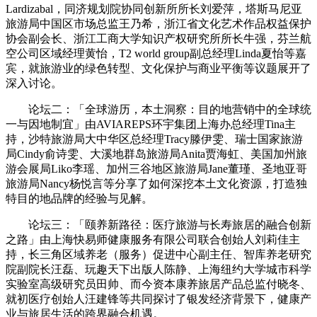
Lardizabal，同济规划院协同创新所所长刘爱萍，塔斯马尼亚
旅游局中国区市场总监王乃希，浙江省文化艺术作品权益保护
协会副会长、浙江工商大学知识产权研究所所长牛强，芬兰航
空公司区域经理黄怡，T2 world group副总经理Linda夏怡等嘉
宾，就旅游业的绿色转型、文化保护与商业平衡等议题展开了
深入讨论。
论坛二：「全球游历，本土洞察：目的地营销中的全球统
一与因地制宜」由AVIAREPS环宇集团上海办总经理Tina主
持，沙特旅游局大中华区总经理Tracy滕伊雯、瑞士国家旅游
局Cindy俞诗雯、大溪地群岛旅游局Anita贾海虹、美国加州旅
游会展局Liko李瑶、加州三谷地区旅游局Jane董瑾、圣地亚哥
旅游局Nancy杨悦言等分享了如何深挖本土文化资源，打造独
特目的地品牌的经验与见解。
论坛三：「颐养新路径：医疗旅游与长寿旅居的融合创新
之路」由上海快易师健康服务有限公司联合创始人刘莉佳主
持，长三角区域养老（服务）促进中心副主任、智库养老研究
院副院长汪磊、玩趣天下出版人陈静、上海纽约大学城市科学
实验室高级研究员田帅、而今资本康养旅居产品总监付晓冬、
就初医疗创始人汪建锋等共同探讨了银发经济背景下，健康产
业与旅居生活的跨界融合机遇。