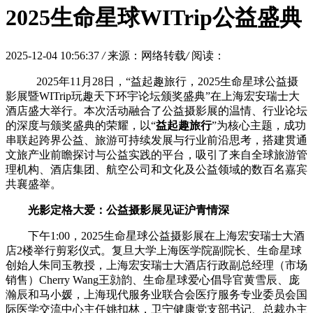
2025生命星球WITrip公益盛典
2025-12-04 10:56:37
/
来源：网络转载
/
阅读：
2025年11月28日，“益起趣旅行，2025生命星球公益摄
影展暨WITrip玩趣天下环宇论坛颁奖盛典”在上海宏安瑞士大
酒店盛大举行。本次活动融合了公益摄影展的温情、行业论坛
的深度与颁奖盛典的荣耀，以“
益起趣旅行
”为核心主题，成功
串联起跨界公益、旅游可持续发展与行业前沿思考，搭建贯通
文旅产业前瞻探讨与公益实践的平台，吸引了来自全球旅游管
理机构、酒店集团、航空公司和文化及公益领域的数百名嘉宾
共襄盛举。
光影定格大爱：公益摄影展见证沪青情深
下午1:00，2025生命星球公益摄影展在上海宏安瑞士大酒
店2楼举行剪彩仪式。复旦大学上海医学院副院长、生命星球
创始人朱同玉教授，上海宏安瑞士大酒店行政副总经理（市场
销售）Cherry Wang王勍韵、生命星球爱心倡导官黄雪辰、庞
瀚辰和马小媛，上海现代服务业联合会医疗服务专业委员会国
际医学交流中心主任姚扣林，卫宁健康党支部书记、总裁办主