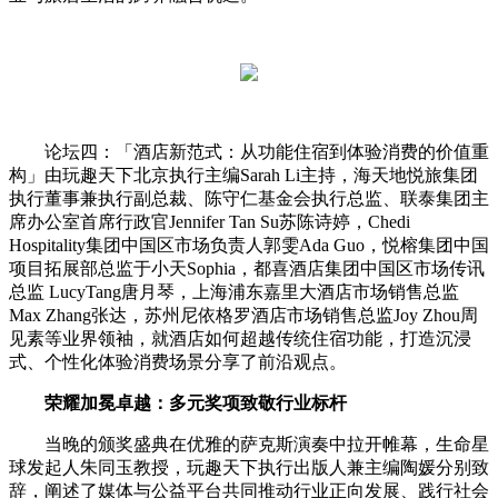
论坛四：「酒店新范式：从功能住宿到体验消费的价值重
构」由玩趣天下北京执行主编Sarah Li主持，海天地悦旅集团
执行董事兼执行副总裁、陈守仁基金会执行总监、联泰集团主
席办公室首席行政官Jennifer Tan Su苏陈诗婷，Chedi
Hospitality集团中国区市场负责人郭雯Ada Guo，悦榕集团中国
项目拓展部总监于小天Sophia，都喜酒店集团中国区市场传讯
总监 LucyTang唐月琴，上海浦东嘉里大酒店市场销售总监
Max Zhang张达，苏州尼依格罗酒店市场销售总监Joy Zhou周
见素等业界领袖，就酒店如何超越传统住宿功能，打造沉浸
式、个性化体验消费场景分享了前沿观点。
荣耀加冕卓越：多元奖项致敬行业标杆
当晚的颁奖盛典在优雅的萨克斯演奏中拉开帷幕，生命星
球发起人朱同玉教授，玩趣天下执行出版人兼主编陶媛分别致
辞，阐述了媒体与公益平台共同推动行业正向发展、践行社会