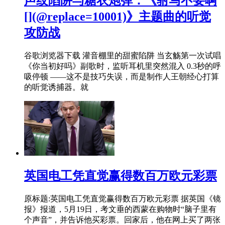
声纹陷阱与糖衣炮弹：《驸马不要啊
[](@replace=10001)》主题曲的听觉
攻防战
谷歌浏览器下载 灌音棚里的甜蜜陷阱 当玄觞第一次试唱
《你当初好吗》副歌时，监听耳机里突然混入 0.3秒的呼
吸停顿 ——这不是技巧失误，而是制作人王朝经心打算
的听觉诱捕器。就
英国电工凭直觉赢得数百万欧元彩票
原标题:英国电工凭直觉赢得数百万欧元彩票 据英国《镜
报》报道，5月19日，考文垂的西蒙在购物时“脑子里有
个声音”，并告诉他买彩票。回家后，他在网上买了两张