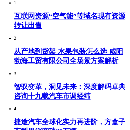
1
互联网资源“空气能”等域名现有资源
转让出售
2
从产地到货架-水果包装怎么选-咸阳
勃海工贸有限公司全场景方案解析
3
智驭变革，洞见未来：深度解码卓典
咨询十九载汽车市调经纬
4
捷途汽车全球化实力再进阶，方盒子