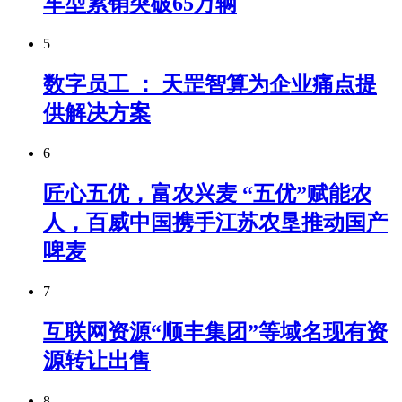
车型累销突破65万辆
5
数字员工 ： 天罡智算为企业痛点提
供解决方案
6
匠心五优，富农兴麦 “五优”赋能农
人，百威中国携手江苏农垦推动国产
啤麦
7
互联网资源“顺丰集团”等域名现有资
源转让出售
8