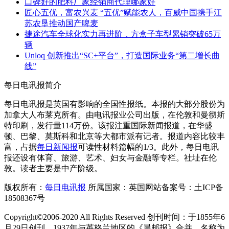
口碑好的肥料厂家经销商代理哪家好
匠心五优，富农兴麦 “五优”赋能农人，百威中国携手江
苏农垦推动国产啤麦
捷途汽车全球化实力再进阶，方盒子车型累销突破65万
辆
Unloq 创新推出“SC+平台”，打造国际业务“第二增长曲
线”
每日电讯报简介
每日电讯报是英国有影响的全国性报纸。本报的大部分股份为
加拿大人布莱克所有。由电讯报业公司出版，在伦敦和曼彻斯
特印刷，发行量114万份。该报注重国际新闻报道，在华盛
顿、巴黎、莫斯科和北京等大都市派有记者。报道内容比较丰
富，占据
每日新闻报
可读性材料篇幅的1/3。此外，每日电讯
报还设有体育、旅游、艺术、妇女与金融等专栏。社址在伦
敦。读者主要是中产阶级。
版权所有：
每日电讯报
所属国家：英国网站备案号：土ICP备
18508367号
Copyright©2006-2020 All Rights Reserved 创刊时间：于1855年6
月29日创刊，1937年与英格兰地区的《晨邮报》合并，名称为