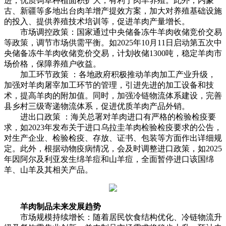
进，优质饲草种植面积扩大，有利于肉羊养殖。此外，内蒙
古、新疆等多地出台肉羊增产提效方案，加大对养殖基础设施
的投入、提供养殖技术培训等，促进羊肉产量增长。
市场调控政策：国家通过中央储备冻牛羊肉收储竞价交易
等政策，调节市场供需平衡。如2025年10月11日启动第五次中
央储备冻牛羊肉收储竞价交易，计划收储1300吨，稳定羊肉市
场价格，保障养殖户收益。
加工环节政策 ：各地政府积极推动羊肉加工产业升级，
加强对羊肉屠宰加工环节的管理，引进先进的加工设备和技
术，提高羊肉的附加值。同时，加强冷链物流体系建设，完善
县乡村三级寄递物流体系，促进优质羊肉产品外销。
进出口政策 ：海关总署对羊肉进口有严格的检验检疫要
求，如2023年发布关于进口乌拉圭羊肉检验检疫要求的公告，
对生产企业、检验检疫、存放、证书、包装等方面作出详细规
定。此外，根据动物疫病情况，会及时调整进口政策，如2025
年因阿尔及利亚发生绵羊痘和山羊痘，全面暂停进口该国绵
羊、山羊及其相关产品。
羊肉制品未来发展趋势
市场规模持续增长：随着居民饮食结构优化、冷链物流升