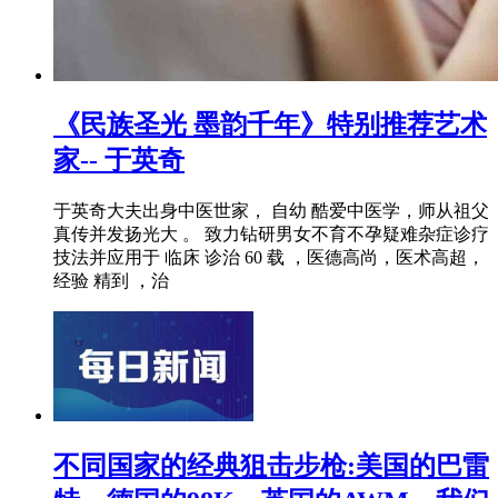
《民族圣光 墨韵千年》特别推荐艺术
家-- 于英奇
于英奇大夫出身中医世家， 自幼 酷爱中医学，师从祖父
真传并发扬光大 。 致力钻研男女不育不孕疑难杂症诊疗
技法并应用于 临床 诊治 60 载 ，医德高尚，医术高超，
经验 精到 ，治
不同国家的经典狙击步枪:美国的巴雷