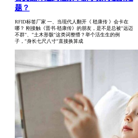
题？
RFID标签厂家 一、当现代人翻开《 嵇康传 》会卡在
哪？ 刚接触《晋书·嵇康传》的朋友，是不是总被"远迈
不群"、"土木形骸"这类词整懵？举个活生生的例
子，"身长七尺八寸"直接换算成