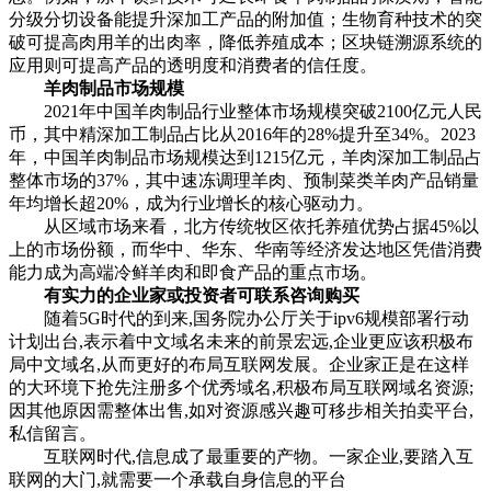
分级分切设备能提升深加工产品的附加值；生物育种技术的突
破可提高肉用羊的出肉率，降低养殖成本；区块链溯源系统的
应用则可提高产品的透明度和消费者的信任度。
羊肉制品市场规模
2021年中国羊肉制品行业整体市场规模突破2100亿元人民
币，其中精深加工制品占比从2016年的28%提升至34%。2023
年，中国羊肉制品市场规模达到1215亿元，羊肉深加工制品占
整体市场的37%，其中速冻调理羊肉、预制菜类羊肉产品销量
年均增长超20%，成为行业增长的核心驱动力。
从区域市场来看，北方传统牧区依托养殖优势占据45%以
上的市场份额，而华中、华东、华南等经济发达地区凭借消费
能力成为高端冷鲜羊肉和即食产品的重点市场。
有实力的企业家或投资者可联系咨询购买
随着5G时代的到来,国务院办公厅关于ipv6规模部署行动
计划出台,表示着中文域名未来的前景宏远,企业更应该积极布
局中文域名,从而更好的布局互联网发展。企业家正是在这样
的大环境下抢先注册多个优秀域名,积极布局互联网域名资源;
因其他原因需整体出售,如对资源感兴趣可移步相关拍卖平台,
私信留言。‌
互联网时代,信息成了最重要的产物。一家企业,要踏入互
联网的大门,就需要一个承载自身信息的平台