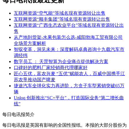
每日电讯报最近更新
互联网资源“空气能”等域名现有资源转让出售
互联网资源“顺丰集团”等域名现有资源转让出售
互联网资源“广西生态农业平台”等域名现有资源转让出
售
从产地到货架-水果包装怎么选-咸阳勃海工贸有限公司
全场景方案解析
智驭变革，洞见未来：深度解码卓典咨询十九载汽车市
调经纬
数字员工 ： 天罡智算为企业痛点提供解决方案
口碑好的肥料厂家经销商代理哪家好
匠心五优，富农兴麦 “五优”赋能农人，百威中国携手江
苏农垦推动国产啤麦
捷途汽车全球化实力再进阶，方盒子车型累销突破65万
辆
Unloq 创新推出“SC+平台”，打造国际业务“第二增长曲
线”
每日电讯报简介
每日电讯报是英国有影响的全国性报纸。本报的大部分股份为