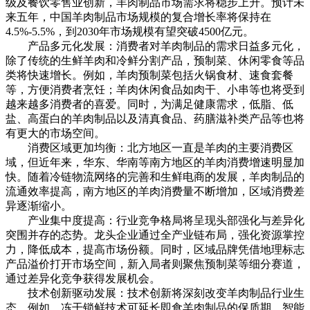
级及餐饮零售业创新，羊肉制品市场需求将稳步上升。预计未
来五年，中国羊肉制品市场规模的复合增长率将保持在
4.5%-5.5%，到2030年市场规模有望突破4500亿元。
产品多元化发展：消费者对羊肉制品的需求日益多元化，
除了传统的生鲜羊肉和冷鲜分割产品，预制菜、休闲零食等品
类将快速增长。例如，羊肉预制菜包括火锅食材、速食套餐
等，方便消费者烹饪；羊肉休闲食品如肉干、小串等也将受到
越来越多消费者的喜爱。同时，为满足健康需求，低脂、低
盐、高蛋白的羊肉制品以及清真食品、药膳滋补类产品等也将
有更大的市场空间。
消费区域更加均衡：北方地区一直是羊肉的主要消费区
域，但近年来，华东、华南等南方地区的羊肉消费增速明显加
快。随着冷链物流网络的完善和生鲜电商的发展，羊肉制品的
流通效率提高，南方地区的羊肉消费量不断增加，区域消费差
异逐渐缩小。
产业集中度提高：行业竞争格局将呈现头部强化与差异化
突围并存的态势。龙头企业通过全产业链布局，强化资源掌控
力，降低成本，提高市场份额。同时，区域品牌凭借地理标志
产品溢价打开市场空间，新入局者则聚焦预制菜等细分赛道，
通过差异化竞争获得发展机会。
技术创新驱动发展：技术创新将深刻改变羊肉制品行业生
态。例如，冻干锁鲜技术可延长即食羊肉制品的保质期，智能