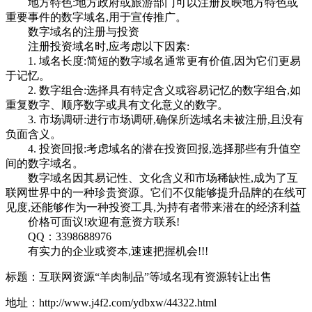
地方特色:地方政府或旅游部门可以注册反映地方特色或
重要事件的数字域名,用于宣传推广。
数字域名的注册与投资
注册投资域名时,应考虑以下因素:
1. 域名长度:简短的数字域名通常更有价值,因为它们更易
于记忆。
2. 数字组合:选择具有特定含义或容易记忆的数字组合,如
重复数字、顺序数字或具有文化意义的数字。
3. 市场调研:进行市场调研,确保所选域名未被注册,且没有
负面含义。
4. 投资回报:考虑域名的潜在投资回报,选择那些有升值空
间的数字域名。
数字域名因其易记性、文化含义和市场稀缺性,成为了互
联网世界中的一种珍贵资源。它们不仅能够提升品牌的在线可
见度,还能够作为一种投资工具,为持有者带来潜在的经济利益
价格可面议!欢迎有意资方联系!
QQ：3398688976
有实力的企业或资本,速速把握机会!!!
标题：互联网资源“羊肉制品”等域名现有资源转让出售
地址：http://www.j4f2.com/ydbxw/44322.html