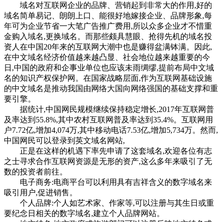
域名对互联网企业的品牌、营销起到非常大的作用,好的
域名简单易记、朗朗上口、能很好地嫁接企业、品牌形象,每
年可为企业节省一大笔广告推广费用,所以众多企业才不惜重
金购入域名,更换域名。而那些颇具慧眼、抢得先机的域名投
资人在中国20年来的互联网大潮中也是赚得盆满钵满。因此,
在中文域名经济价值越来越凸显、社会地位越来越重要的今
日,中国的政府和企事业单位也应该未雨绸缪,提前布局中文域
名的知识产权保护网。在国家战略层面,作为互联网基础设施
的中文域名是推动我国由网络大国向网络强国的基础支撑和重
要引擎。
据统计,中国网民规模继续保持稳定增长,2017年互联网普
及率达到55.8%,其中农村互联网普及率达到35.4%。互联网用
户7.72亿,增加4,074万,其中移动电话7.53亿,增加5,734万。然而,
中国网民可以登录到英文域名网站,
正是在这样的机遇下率先申请了这套域名,欢迎各位有志
之士寻求合作互联网资源是无形的资产,这么多年来吸引了无
数的投资者前往。
电子商务:电商平台可以利用具有吉祥含义的数字域名来
吸引用户,促进销售。
个人品牌:个人如艺术家、作家等,可以注册与其生日或重
要纪念日相关的数字域名,建立个人品牌网站。