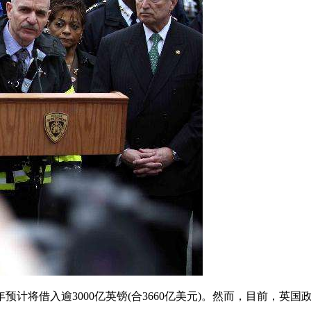
将借入逾3000亿英镑(合3660亿美元)。然而，目前，英国